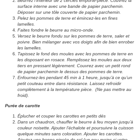
Beurrez l’intérieur de 2 cercles emporte-pièce. Couvrez la
surface interne avec une bande de papier parchemin.
Déposer sur une tôle couverte de papier parchemin.
Pelez les pommes de terre et émincez-les en fines
lamelles.
Faites fondre le beurre au micro-onde.
Versez le beurre fondu sur les pommes de terre, saler et
poivre. Bien mélanger avec vos doigts afin de bien enrober
les lamelles.
Tapissez le fond des moules avec les pommes de terre en
les disposant en rosace. Remplissez les moules aux deux
tiers en pressant légèrement. Couvrez avec un petit rond
de papier parchemin le dessus des pommes de terre.
Enfournez-les pendant 45 min à 1 heure, jusqu’à ce qu’un
petit couteau entre dans résistance. Laissez refroidir
complètement à la température pièce. (Ne pas mettre au
froid).
Purée de carotte
Éplucher et couper les carottes en petits dés
Dans un chaudron, chauffer le beurre à feu moyen jusqu’à
couleur noisette. Ajouter l’échalote et poursuivre la cuisson
quelque minutes sans coloration. Ajouter les carottes.
Ajoutez une bonne pincée de sel (un peu moins si votre