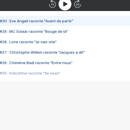
#30 : Eve Angeli raconte "Avant de partir"
#29 : MC Solaar raconte "Bouge de là"
28 : Lorie raconte "Je vais vite"
#27 : Christophe Willem raconte "Jacques a dit"
#26 : Chimène Badi raconte "Entre nous"
#25 : Indochine raconte "3e sexe"
#24 : Zaho raconte "C'est chelou"
#23 : Patrick Bruel raconte "Au café des délices"
#22 : Kyo raconte "Le chemin"
#21 : Nolwenn Leroy raconte "Cassé"
#20 : Patrick Hernandez raconte "Born to be alive"